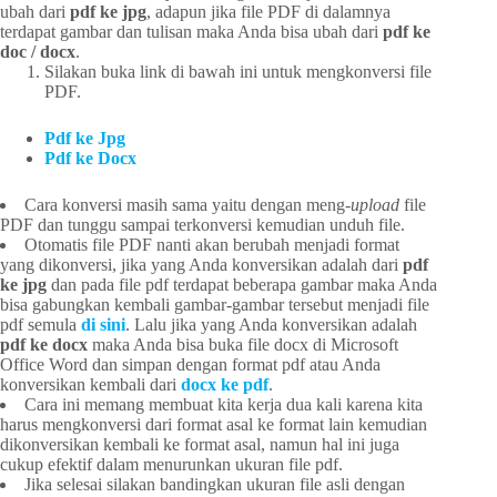
ubah dari
pdf ke jpg
, adapun jika file PDF di dalamnya
terdapat gambar dan tulisan maka Anda bisa ubah dari
pdf ke
doc / docx
.
Silakan buka link di bawah ini untuk mengkonversi file
PDF.
Pdf ke Jpg
Pdf ke Docx
Cara konversi masih sama yaitu dengan meng-
upload
file
PDF dan tunggu sampai terkonversi kemudian unduh file.
Otomatis file PDF nanti akan berubah menjadi format
yang dikonversi, jika yang Anda konversikan adalah dari
pdf
ke jpg
dan pada file pdf terdapat beberapa gambar maka Anda
bisa gabungkan kembali gambar-gambar tersebut menjadi file
pdf semula
di sini
. Lalu jika yang Anda konversikan adalah
pdf ke docx
maka Anda bisa buka file docx di Microsoft
Office Word dan simpan dengan format pdf atau Anda
konversikan kembali dari
docx ke pdf
.
Cara ini memang membuat kita kerja dua kali karena kita
harus mengkonversi dari format asal ke format lain kemudian
dikonversikan kembali ke format asal, namun hal ini juga
cukup efektif dalam menurunkan ukuran file pdf.
Jika selesai silakan bandingkan ukuran file asli dengan