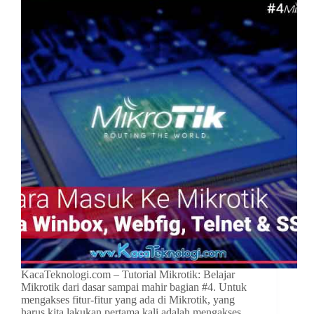
KacaTeknologi.com – Tutorial Mikrotik: Belajar
Mikrotik dari dasar sampai mahir bagian #4. Untuk
mengakses fitur-fitur yang ada di Mikrotik, yang
harus kita lakukan pertama kali adalah mengakses