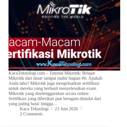
KacaTeknologi.com – Tutorial Mikrotik: Belajar
Mikrotik dari dasar sampai mahir bagian #6. Apakah
Anda tahu? Mikrotik juga mengeluarkan sertifikasi
untuk mereka yang berhasil menyelesaikan exam
Mikrotik yang diselenggarakan secara online.
Sertifikasi yang diberikan pun beragam dimulai dari
yang paling basic hingga…
Kaca Teknologi
23 Juni 2026
2 Comments