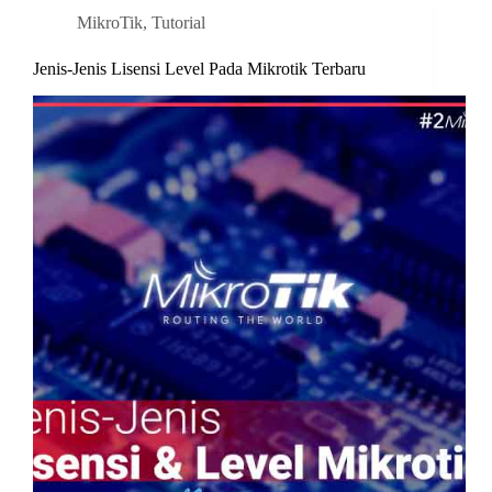
MikroTik
,
Tutorial
Jenis-Jenis Lisensi Level Pada Mikrotik Terbaru