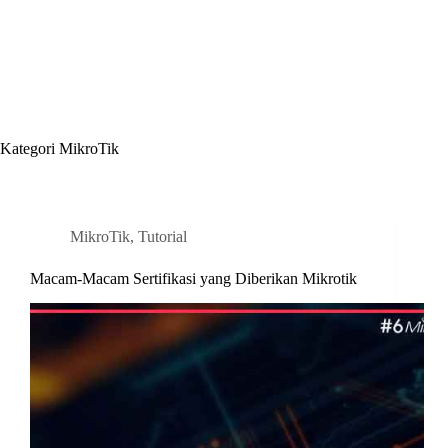
Kategori
MikroTik
MikroTik
,
Tutorial
Macam-Macam Sertifikasi yang Diberikan Mikrotik