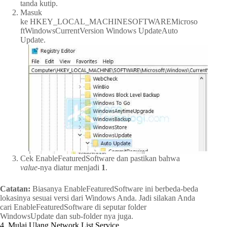
tanda kutip.
Masuk
ke HKEY_LOCAL_MACHINESOFTWAREMicroso
ftWindowsCurrentVersion Windows UpdateAuto
Update.
Cek EnableFeaturedSoftware dan pastikan bahwa
value
-nya diatur menjadi
1
.
Catatan:
Biasanya EnableFeaturedSoftware ini berbeda-beda
lokasinya sesuai versi dari Windows Anda. Jadi silakan Anda
cari EnableFeaturedSoftware di seputar folder
WindowsUpdate dan sub-folder nya juga.
4. Mulai Ulang Network List Service