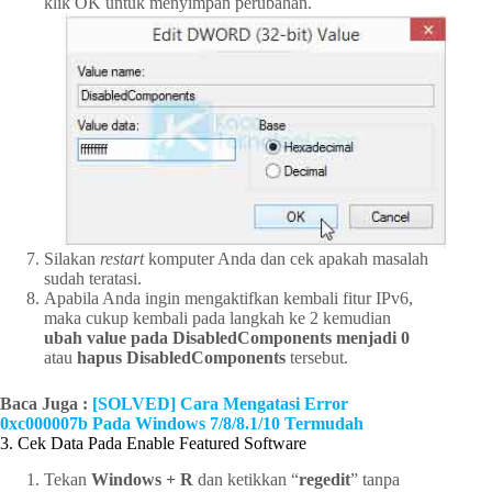
klik OK untuk menyimpan perubahan.
Silakan
restart
komputer Anda dan cek apakah masalah
sudah teratasi.
Apabila Anda ingin mengaktifkan kembali fitur IPv6,
maka cukup kembali pada langkah ke 2 kemudian
ubah value pada DisabledComponents menjadi 0
atau
hapus DisabledComponents
tersebut.
Baca Juga :
[SOLVED] Cara Mengatasi Error
0xc000007b Pada Windows 7/8/8.1/10 Termudah
3. Cek Data Pada Enable Featured Software
Tekan
Windows + R
dan ketikkan “
regedit
” tanpa