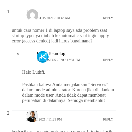
luthfi
25 AGUSTUS 2020 / 10:48 AM
REPLY
untuk cara nomer 1 di laptop saya ada problem saat
startup typenya diubah ke automatic saat ingin apply
error (access denied) jadi harus bagaimana?
Kaca Teknologi
25 AGUSTUS 2020 / 12:31 PM
REPLY
Halo Luthfi,
Pastikan bahwa Anda menjalankan “Services”
dalam mode administrator. Karena jika dijalankan
dalam mode user, Anda tidak dapat membuat
perubahan di dalamnya. Semoga membantu!
saikul
23 JULI 2021 / 11:29 PM
REPLY
berhasil saya menggunakan cara nomor 1. terimakasih