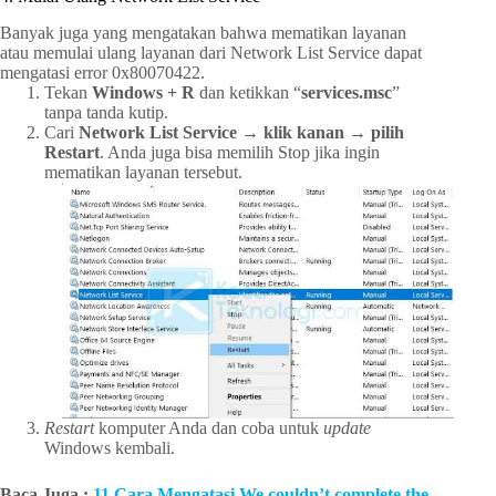
Banyak juga yang mengatakan bahwa mematikan layanan
atau memulai ulang layanan dari Network List Service dapat
mengatasi error 0x80070422.
Tekan
Windows + R
dan ketikkan “
services.msc
”
tanpa tanda kutip.
Cari
Network List Service → klik kanan → pilih
Restart
. Anda juga bisa memilih Stop jika ingin
mematikan layanan tersebut.
Restart
komputer Anda dan coba untuk
update
Windows kembali.
Baca Juga :
11 Cara Mengatasi We couldn’t complete the