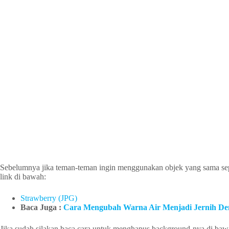
Sebelumnya jika teman-teman ingin menggunakan objek yang sama seper
link di bawah:
Strawberry (JPG)
Baca Juga :
Cara Mengubah Warna Air Menjadi Jernih De
Jika sudah silakan baca cara untuk menghapus background-nya di bawa