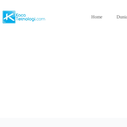
Skip
to
content
Home
Duni