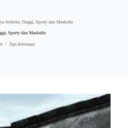
a berkelas Tinggi, Sporty dan Maskulin
ggi, Sporty dan Maskulin
26
Tips Informasi