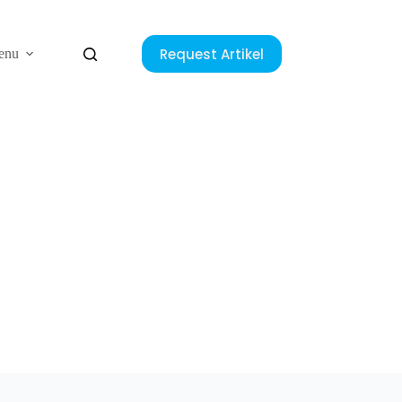
Request Artikel
enu