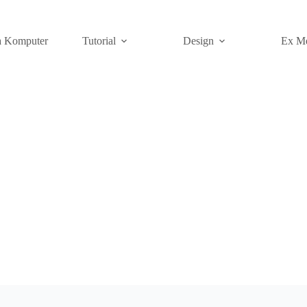
a Komputer
Tutorial
Design
Ex M