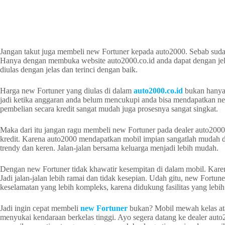
Jangan takut juga membeli new Fortuner kepada auto2000. Sebab sudah 
Hanya dengan membuka website auto2000.co.id anda dapat dengan jelas
diulas dengan jelas dan terinci dengan baik.
Harga new Fortuner yang diulas di dalam
auto2000.co.id
bukan hanya 
jadi ketika anggaran anda belum mencukupi anda bisa mendapatkan new
pembelian secara kredit sangat mudah juga prosesnya sangat singkat.
Maka dari itu jangan ragu membeli new Fortuner pada dealer auto2000
kredit. Karena auto2000 mendapatkan mobil impian sangatlah mudah 
trendy dan keren. Jalan-jalan bersama keluarga menjadi lebih mudah.
Dengan new Fortuner tidak khawatir kesempitan di dalam mobil. Kar
Jadi jalan-jalan lebih ramai dan tidak kesepian. Udah gitu, new Fortune
keselamatan yang lebih kompleks, karena didukung fasilitas yang lebih
Jadi ingin cepat membeli
new Fortuner
bukan? Mobil mewah kelas ata
menyukai kendaraan berkelas tinggi. Ayo segera datang ke dealer aut