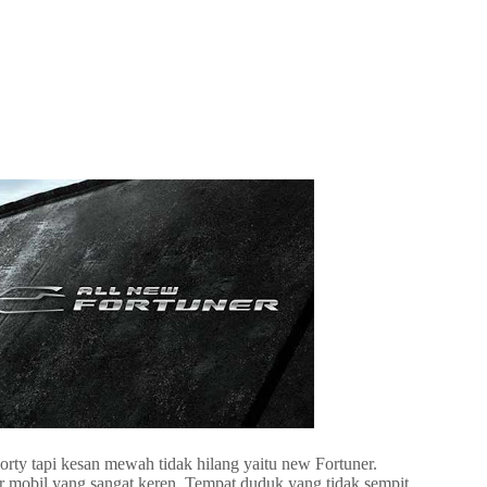
ty tapi kesan mewah tidak hilang yaitu new Fortuner.
mobil yang sangat keren. Tempat duduk yang tidak sempit,