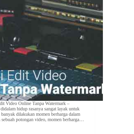
Edit Video Online Tanpa Watermark –
idalam hidup rasanya sangat layak untuk
ing banyak dilakukan momen berharga dalam
m sebuah potongan video, momen berharga…