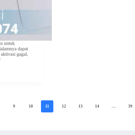
n untuk
 dalamnya dapat
aktivasi gagal,
r
9
10
11
12
13
14
…
39