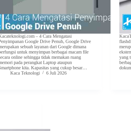
Kacateknologi.com – 4 Cara Mengatasi
KacaT
Penyimpanan Google Drive Penuh, Google Drive
flash
merupakan sebuah layanan dari Google dimana
merup
berfungsi untuk menyimpan berbagai macam file
ekste
secara online sehingga tidak memakan ruang
yang 
memori pada perangkat Laptop ataupun
berbag
Smartphone kita. Kapasitas yang cukup besar…
dokum
Kaca Teknologi
6 Juli 2026