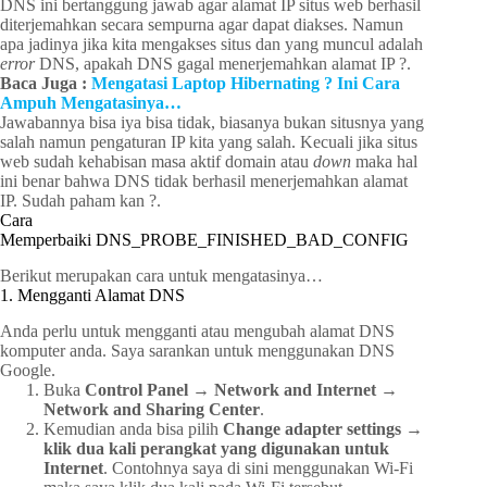
DNS ini bertanggung jawab agar alamat IP situs web berhasil
diterjemahkan secara sempurna agar dapat diakses. Namun
apa jadinya jika kita mengakses situs dan yang muncul adalah
error
DNS, apakah DNS gagal menerjemahkan alamat IP ?.
Baca Juga :
Mengatasi Laptop Hibernating ? Ini Cara
Ampuh Mengatasinya…
Jawabannya bisa iya bisa tidak, biasanya bukan situsnya yang
salah namun pengaturan IP kita yang salah. Kecuali jika situs
web sudah kehabisan masa aktif domain atau
down
maka hal
ini benar bahwa DNS tidak berhasil menerjemahkan alamat
IP. Sudah paham kan ?.
Cara
Memperbaiki DNS_PROBE_FINISHED_BAD_CONFIG
Berikut merupakan cara untuk mengatasinya…
1. Mengganti Alamat DNS
Anda perlu untuk mengganti atau mengubah alamat DNS
komputer anda. Saya sarankan untuk menggunakan DNS
Google.
Buka
Control Panel → Network and Internet →
Network and Sharing Center
.
Kemudian anda bisa pilih
Change adapter settings →
klik dua kali perangkat yang digunakan untuk
Internet
. Contohnya saya di sini menggunakan Wi-Fi