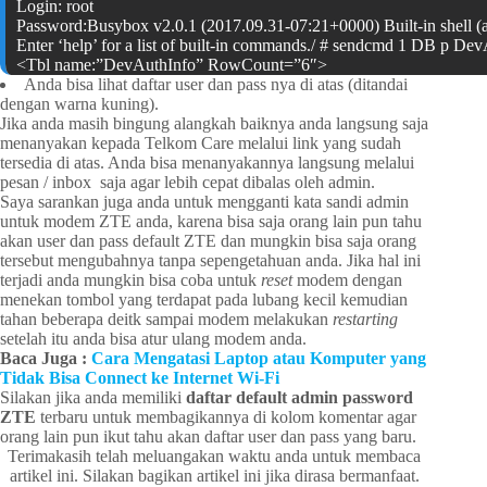
Login: root
Password:Busybox v2.0.1 (2017.09.31-07:21+0000) Built-in shell (
Enter ‘help’ for a list of built-in commands./ # sendcmd 1 DB p De
<Tbl name:”DevAuthInfo” RowCount=”6″>
<Row No=”0″>
Anda bisa lihat daftar user dan pass nya di atas (ditandai
dengan warna kuning).
<DM name=”ViewName” val=”IGD.AU1″/>
Jika anda masih bingung alangkah baiknya anda langsung saja
<DM name=”Enable” val=”1″/>
menanyakan kepada Telkom Care melalui link yang sudah
<DM name=”IsOnline” val=”0″/>
tersedia di atas. Anda bisa menanyakannya langsung melalui
<DM name=”AppID” val=”1″/>
pesan / inbox saja agar lebih cepat dibalas oleh admin.
<DM name=”User” val=”admin”/>
Saya sarankan juga anda untuk mengganti kata sandi admin
<DM name=”Pass” val=”admin”/>
untuk modem ZTE anda, karena bisa saja orang lain pun tahu
<DM name=”Level” val=”1″/>
akan user dan pass default ZTE dan mungkin bisa saja orang
<DM name=”Extra” val=””/>
tersebut mengubahnya tanpa sepengetahuan anda. Jika hal ini
<DM name=”ExtraInt” val=”0″/>
terjadi anda mungkin bisa coba untuk
</Row>
reset
modem dengan
menekan tombol yang terdapat pada lubang kecil kemudian
tahan beberapa deitk sampai modem melakukan
restarting
setelah itu anda bisa atur ulang modem anda.
Baca Juga :
Cara Mengatasi Laptop atau Komputer yang
Tidak Bisa Connect ke Internet Wi-Fi
Silakan jika anda memiliki
daftar default admin password
ZTE
terbaru untuk membagikannya di kolom komentar agar
orang lain pun ikut tahu akan daftar user dan pass yang baru.
Terimakasih telah meluangakan waktu anda untuk membaca
artikel ini. Silakan bagikan artikel ini jika dirasa bermanfaat.