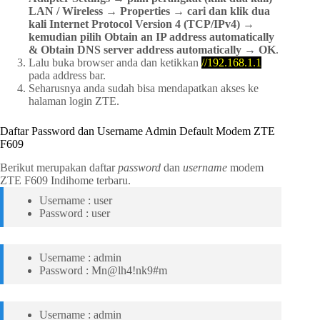
LAN / Wireless → Properties → cari dan klik dua
kali Internet Protocol Version 4 (TCP/IPv4) →
kemudian pilih Obtain an IP address automatically
& Obtain DNS server address automatically
→
OK
.
Lalu buka browser anda dan ketikkan
//192.168.1.1
pada address bar.
Seharusnya anda sudah bisa mendapatkan akses ke
halaman login ZTE.
Daftar Password dan Username Admin Default Modem ZTE
F609
Berikut merupakan daftar
password
dan
username
modem
ZTE F609 Indihome terbaru.
Username : user
Password : user
Username : admin
Password : Mn@lh4!nk9#m
Username : admin