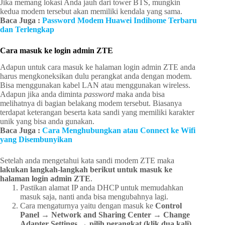
Jika memang lokasi Anda jauh dari tower BTS, mungkin
kedua modem tersebut akan memiliki kendala yang sama.
Baca Juga :
Password Modem Huawei Indihome Terbaru
dan Terlengkap
Cara masuk ke login admin ZTE
Adapun untuk cara masuk ke halaman login admin ZTE anda
harus mengkoneksikan dulu perangkat anda dengan modem.
Bisa menggunakan kabel LAN atau menggunakan wireless.
Adapun jika anda diminta
password
maka anda bisa
melihatnya di bagian belakang modem tersebut. Biasanya
terdapat keterangan beserta kata sandi yang memiliki karakter
unik yang bisa anda gunakan.
Baca Juga :
Cara Menghubungkan atau Connect ke Wifi
yang Disembunyikan
Setelah anda mengetahui kata sandi modem ZTE maka
lakukan langkah-langkah berikut untuk masuk ke
halaman login admin ZTE
.
Pastikan alamat IP anda DHCP untuk memudahkan
masuk saja, nanti anda bisa mengubahnya lagi.
Cara mengaturnya yaitu dengan masuk ke
Control
Panel → Network and Sharing Center → Change
Adapter Settings → pilih perangkat (klik dua kali)