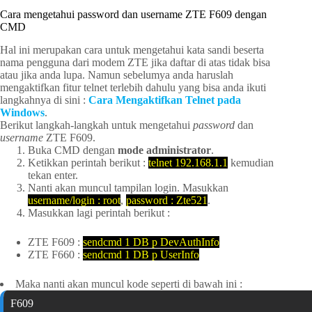
Cara mengetahui password dan username ZTE F609 dengan
CMD
Hal ini merupakan cara untuk mengetahui kata sandi beserta
nama pengguna dari modem ZTE jika daftar di atas tidak bisa
atau jika anda lupa. Namun sebelumya anda haruslah
mengaktifkan fitur telnet terlebih dahulu yang bisa anda ikuti
langkahnya di sini :
Cara Mengaktifkan Telnet pada
Windows
.
Berikut langkah-langkah untuk mengetahui
password
dan
username
ZTE F609.
Buka CMD dengan
mode administrator
.
Ketikkan perintah berikut :
telnet 192.168.1.1
kemudian
tekan enter.
Nanti akan muncul tampilan login. Masukkan
username/login : root
,
password : Zte521
.
Masukkan lagi perintah berikut :
ZTE F609 :
sendcmd 1 DB p DevAuthInfo
ZTE F660 :
sendcmd 1 DB p UserInfo
Maka nanti akan muncul kode seperti di bawah ini :
F609