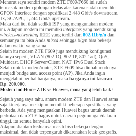
Menurut saya sendiri modem ZTE F609/F660 ini sudah
termasuk modem golongan kelas atas karena sudah memiliki
GPON Interface dengan spesifikasi 2,448 Gbit/s downstream,
1x, SC/APC, 1,244 Gbit/s upstream.
Maka dari itu, tidak sedikit ISP yang menggunakan modem
ini. Adapun modem ini memiliki
interfaces
yang mendukung
wireless-networking
IEEE yang terdiri dari
802.11b/g/n
dan
semuanya itu bisa Anda
mixed
sehingga b/g/n bisa bekerja
dalam waktu yang sama.
Selain itu modem ZTE F609 juga mendukung konfigurasi
lainnya seperti, VLAN (802.1Q, 802.1P, 802.1ad), QoS,
Multicast, DHCP Server/Client, NAT, IPv6 Dual Stack.
Selain untuk modem/router, ZTE F609 bisa diubah modenya
menjadi bridge atau access point (AP). Jika Anda ingin
mengetahui perihal harganya, maka
harganya ini kisaran
Rp. 200.000
.
Modem IndiHome ZTE vs Huawei, mana yang lebih baik?
Sejauh yang saya tahu, antara modem ZTE dan Huawei sama
saja kinerjanya meskipun memiliki beberapa spesifikasi yang
berbeda. Ada yang mengatakan Huawei bagus untuk daerah
perkotaan dan ZTE bagus untuk daerah pegunungan/dataran
tinggi, itu semua hanyalah opini.
Adapun diantara keduanya masih bisa bekerja dengan
maksimal, dan tidak terpengaruh dikarenakan letak geografis.