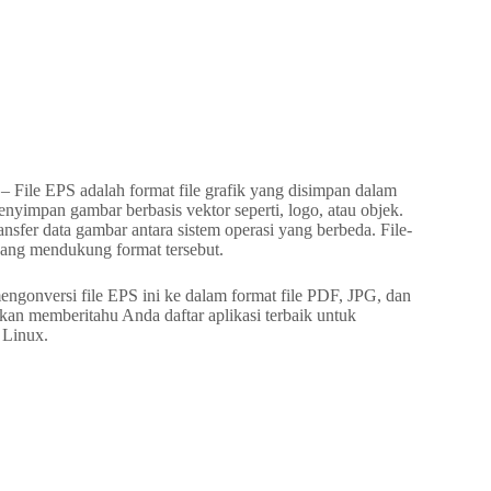
– File EPS adalah format file grafik yang disimpan dalam
nyimpan gambar berbasis vektor seperti, logo, atau objek.
ansfer data gambar antara sistem operasi yang berbeda. File-
 yang mendukung format tersebut.
ngonversi file EPS ini ke dalam format file PDF, JPG, dan
i akan memberitahu Anda daftar aplikasi terbaik untuk
 Linux.