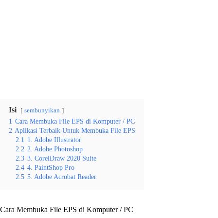
Isi
sembunyikan
1
Cara Membuka File EPS di Komputer / PC
2
Aplikasi Terbaik Untuk Membuka File EPS
2.1
1. Adobe Illustrator
2.2
2. Adobe Photoshop
2.3
3. CorelDraw 2020 Suite
2.4
4. PaintShop Pro
2.5
5. Adobe Acrobat Reader
Cara Membuka File EPS di Komputer / PC