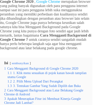
Google Chrome 2020
,
Google Chrome
merupakan browser
yang paling banyak digunakan oleh para pengguna internet
sampai saat ini para pengguna lebih suka menggunakna
peramban yang memiliki perbedaan dan kualitasnya sendiri
jika dibandingkan dengan peramban atau browser lain selain
itu, Google Chrome juga punya beberapa keunikan salah
satunya kita bisa Mengganti Background pada Google
Chrome yang kita punya dengan foto sendiri agar jauh lebih
menarik, lantas bagaimana
Cara Mengganti Backgorund di
Google Chrome ?
untuk caranya sendiri sangatlah mudah
hanya perlu beberapa langkah saja agar bisa mengganti
background atau latar belakang pada google chrome.
Isi
sembunyikan
1
Cara Mengganti Background di Google Chrome 2020
1.1
1. Klik menu sesuaikan di pojok kanan bawah tampilan
utama Google
1.2
2. Pilih Menu Upload Dari Perangkat
1.3
3. Tentukan Gambar Yang Sudah Dipilih dan Buka
2
Cara Mengganti Background atau Latar Belakang Google
Chrome di Android
3
Apakah Menerapkan Fitur ini Membuat Kinerja Google
Chrome Jadi Lambat?