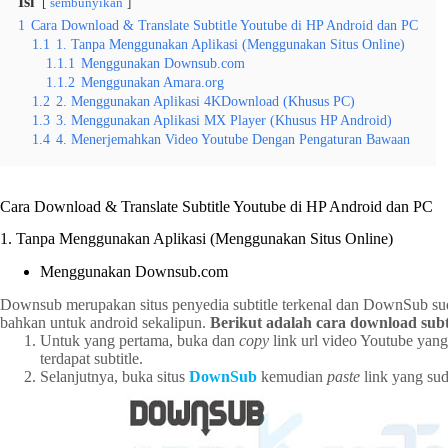
Isi
sembunyikan
1
Cara Download & Translate Subtitle Youtube di HP Android dan PC
1.1
1. Tanpa Menggunakan Aplikasi (Menggunakan Situs Online)
1.1.1
Menggunakan Downsub.com
1.1.2
Menggunakan Amara.org
1.2
2. Menggunakan Aplikasi 4KDownload (Khusus PC)
1.3
3. Menggunakan Aplikasi MX Player (Khusus HP Android)
1.4
4. Menerjemahkan Video Youtube Dengan Pengaturan Bawaan
Cara Download & Translate Subtitle Youtube di HP Android dan PC
1. Tanpa Menggunakan Aplikasi (Menggunakan Situs Online)
Menggunakan Downsub.com
Downsub merupakan situs penyedia subtitle terkenal dan DownSub s
bahkan untuk android sekalipun.
Berikut adalah cara download su
Untuk yang pertama, buka dan
copy
link url video Youtube yan
terdapat subtitle.
Selanjutnya, buka situs
DownSub
kemudian
paste
link yang su