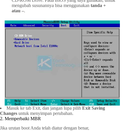
CD-ROM Drive. Pada BIOS yang saya gunakan, untuk
mengubah susunannya bisa menggunakan
tanda +
atau –
.
Masuk ke tab Exit, dan jangan lupa pilih
Exit Saving
Changes
untuk menyimpan perubahan.
2. Memperbaiki MBR
Jika urutan boot Anda telah diatur dengan benar,