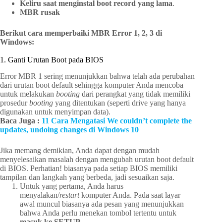
Keliru saat menginstal boot record yang lama
.
MBR rusak
Berikut cara memperbaiki MBR Error 1, 2, 3 di
Windows:
1. Ganti Urutan Boot pada BIOS
Error MBR 1 sering menunjukkan bahwa telah ada perubahan
dari urutan boot default sehingga komputer Anda mencoba
untuk melakukan
booting
dari perangkat yang tidak memiliki
prosedur
booting
yang ditentukan (seperti drive yang hanya
digunakan untuk menyimpan data).
Baca Juga :
11 Cara Mengatasi We couldn’t complete the
updates, undoing changes di Windows 10
Jika memang demikian, Anda dapat dengan mudah
menyelesaikan masalah dengan mengubah urutan boot default
di BIOS. Perhatian! biasanya pada setiap BIOS memiliki
tampilan dan langkah yang berbeda, jadi sesuaikan saja.
Untuk yang pertama, Anda harus
menyalakan/
restart
komputer Anda. Pada saat layar
awal muncul biasanya ada pesan yang menunjukkan
bahwa Anda perlu menekan tombol tertentu untuk
masuk ke SETUP
.