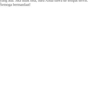
yang ada. Jika tidak bisa, baru Anda bawa ke tempat servis.
Semoga bermanfaat!