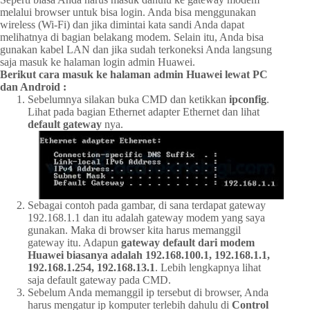
melalui browser untuk bisa login. Anda bisa menggunakan
wireless (Wi-Fi) dan jika dimintai kata sandi Anda dapat
melihatnya di bagian belakang modem. Selain itu, Anda bisa
gunakan kabel LAN dan jika sudah terkoneksi Anda langsung
saja masuk ke halaman login admin Huawei.
Berikut cara masuk ke halaman admin Huawei lewat PC
dan Android :
Sebelumnya silakan buka CMD dan ketikkan
ipconfig
.
Lihat pada bagian Ethernet adapter Ethernet dan lihat
default gateway
nya.
Sebagai contoh pada gambar, di sana terdapat gateway
192.168.1.1 dan itu adalah gateway modem yang saya
gunakan. Maka di browser kita harus memanggil
gateway itu. Adapun
gateway default dari modem
Huawei biasanya adalah 192.168.100.1, 192.168.1.1,
192.168.1.254, 192.168.13.1
. Lebih lengkapnya lihat
saja default gateway pada CMD.
Sebelum Anda memanggil ip tersebut di browser, Anda
harus mengatur ip komputer terlebih dahulu di
Control