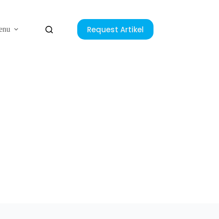
Request Artikel
enu