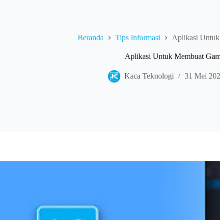
Beranda
Tips Informasi
Aplikasi Untu
Aplikasi Untuk Membuat Gam
Kaca Teknologi
31 Mei 20