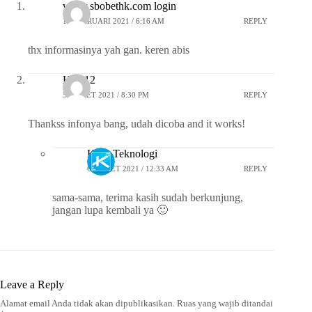
www.sbobethk.com login
10 FEBRUARI 2021 / 6:16 AM
REPLY
thx informasinya yah gan. keren abis
Helo12
5 MARET 2021 / 8:30 PM
REPLY
Thankss infonya bang, udah dicoba and it works!
Kaca Teknologi
6 MARET 2021 / 12:33 AM
REPLY
sama-sama, terima kasih sudah berkunjung,
jangan lupa kembali ya 🙂
Leave a Reply
Alamat email Anda tidak akan dipublikasikan.
Ruas yang wajib ditandai