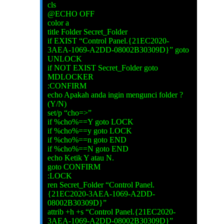
cls
@ECHO OFF
color a
title Folder Secret_Folder
if EXIST “Control Panel.{21EC2020-
3AEA-1069-A2DD-08002B30309D}” goto
UNLOCK
if NOT EXIST Secret_Folder goto
MDLOCKER
:CONFIRM
echo Apakah anda ingin mengunci folder ?
(Y/N)
set/p “cho=>”
if %cho%==Y goto LOCK
if %cho%==y goto LOCK
if %cho%==n goto END
if %cho%==N goto END
echo Ketik Y atau N.
goto CONFIRM
:LOCK
ren Secret_Folder “Control Panel.
{21EC2020-3AEA-1069-A2DD-
08002B30309D}”
attrib +h +s “Control Panel.{21EC2020-
3AEA-1069-A2DD-08002B30309D}”