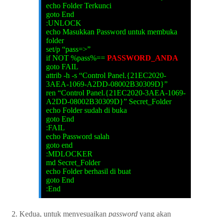
echo Folder Terkunci
goto End
:UNLOCK
echo Masukkan Password untuk membuka
folder
set/p “pass=>”
if NOT %pass%==
PASSWORD_ANDA
goto FAIL
attrib -h -s “Control Panel.{21EC2020-
3AEA-1069-A2DD-08002B30309D}”
ren “Control Panel.{21EC2020-3AEA-1069-
A2DD-08002B30309D}” Secret_Folder
echo Folder sudah di buka
goto End
:FAIL
echo Password salah
goto end
:MDLOCKER
md Secret_Folder
echo Folder berhasil di buat
goto End
:End
Kedua, untuk menyesuaikan
password
yang akan