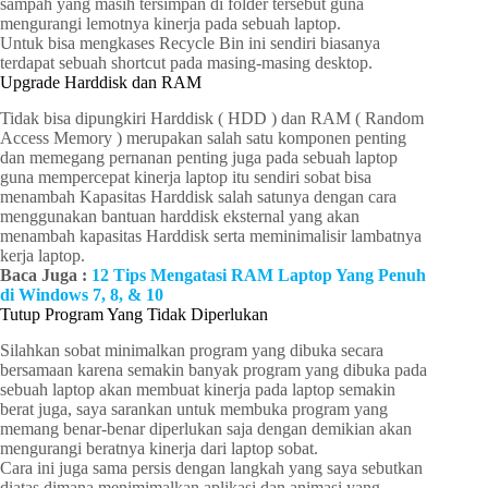
sampah yang masih tersimpan di folder tersebut guna
mengurangi lemotnya kinerja pada sebuah laptop.
Untuk bisa mengkases Recycle Bin ini sendiri biasanya
terdapat sebuah shortcut pada masing-masing desktop.
Upgrade Harddisk dan RAM
Tidak bisa dipungkiri Harddisk ( HDD ) dan RAM ( Random
Access Memory ) merupakan salah satu komponen penting
dan memegang pernanan penting juga pada sebuah laptop
guna mempercepat kinerja laptop itu sendiri sobat bisa
menambah Kapasitas Harddisk salah satunya dengan cara
menggunakan bantuan harddisk eksternal yang akan
menambah kapasitas Harddisk serta meminimalisir lambatnya
kerja laptop.
Baca Juga :
12 Tips Mengatasi RAM Laptop Yang Penuh
di Windows 7, 8, & 10
Tutup Program Yang Tidak Diperlukan
Silahkan sobat minimalkan program yang dibuka secara
bersamaan karena semakin banyak program yang dibuka pada
sebuah laptop akan membuat kinerja pada laptop semakin
berat juga, saya sarankan untuk membuka program yang
memang benar-benar diperlukan saja dengan demikian akan
mengurangi beratnya kinerja dari laptop sobat.
Cara ini juga sama persis dengan langkah yang saya sebutkan
diatas dimana menimimalkan aplikasi dan animasi yang